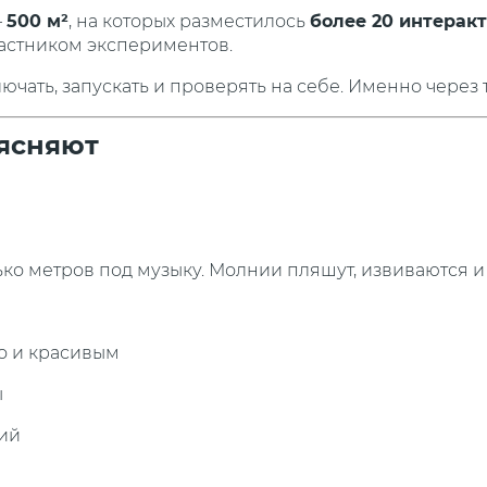
—
500 м²
, на которых разместилось
более 20 интерак
частником экспериментов.
лючать, запускать и проверять на себе. Именно через
ъясняют
ко метров под музыку. Молнии пляшут, извиваются 
но и красивым
ы
ний