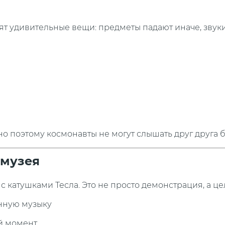
дят удивительные вещи: предметы падают иначе, звуки
но поэтому космонавты не могут слышать друг друга 
 музея
с катушками Тесла. Это не просто демонстрация, а ц
нную музыку
ый момент