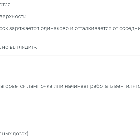
ются
оверхности
сок заряжается одинаково и отталкивается от соседн
шно выглядит».
загорается лампочка или начинает работать вентилято
сных дозах)