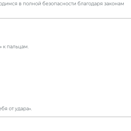
ходимся в полной безопасности благодаря законам
» к пальцам.
бя от удара».