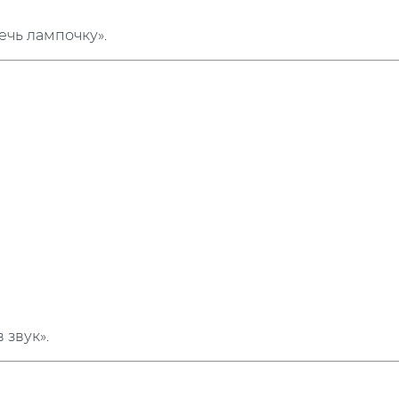
ечь лампочку».
 звук».