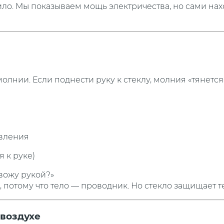
ло. Мы показываем мощь электричества, но сами на
лнии. Если поднести руку к стеклу, молния «тянется
ивления
 к руке)
 вожу рукой?»
 потому что тело — проводник. Но стекло защищает те
 воздухе