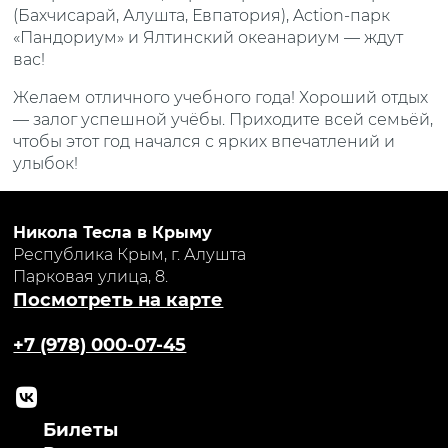
(Бахчисарай, Алушта, Евпатория), Action-парк
«Пандориум» и Ялтинский океанариум — ждут
вас!
Желаем отличного учебного года! Хороший отдых
— залог успешной учёбы. Приходите всей семьёй,
чтобы этот год начался с ярких впечатлений и
улыбок!
Никола Тесла в Крыму
Республика Крым, г. Алушта
Парковая улица, 8.
Посмотреть на карте
+7 (978) 000-07-45
Билеты